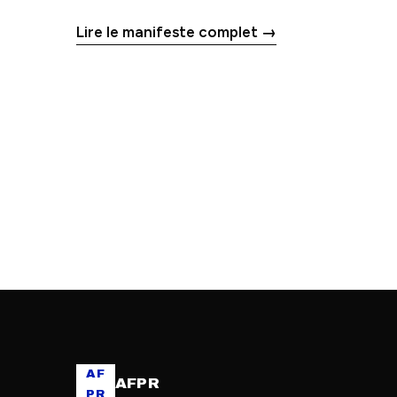
Lire le manifeste complet →
AF
AFPR
PR