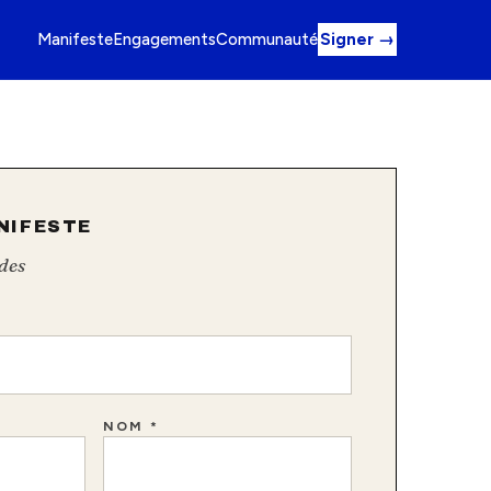
Manifeste
Engagements
Communauté
Signer →
NIFESTE
des
NOM *