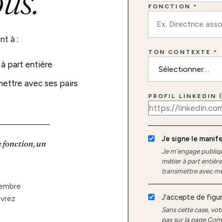
us.
FONCTION *
t à :
TON CONTEXTE *
à part entière
ettre avec ses pairs
PROFIL LINKEDIN 
Je signe le manif
e fonction, un
Je m'engage publiq
métier à part entièr
transmettre avec mes 
membre
J'accepte de figur
evrez
Sans cette case, vot
pas sur la page Co