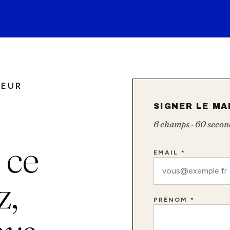
TEUR
SIGNER LE MA
6 champs · 60 secon
 ce
EMAIL *
z,
PRÉNOM *